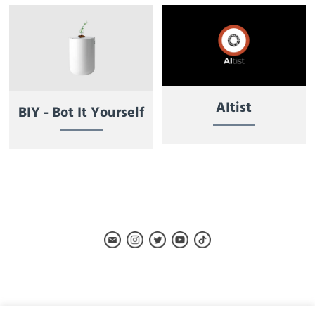
AItist
BIY - Bot It Yourself